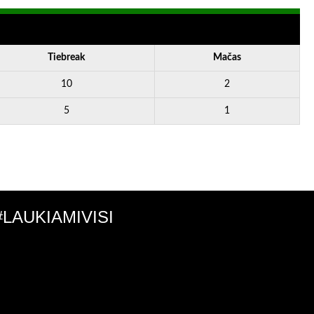
Tiebreak
Mačas
10
2
5
1
#LAUKIAMIVISI