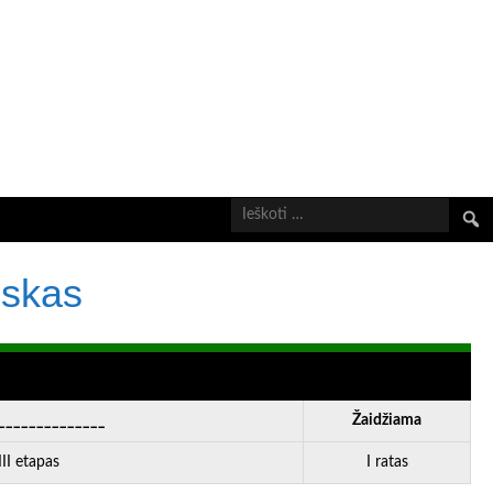
Ieškot
uskas
______________
Žaidžiama
I etapas
I ratas