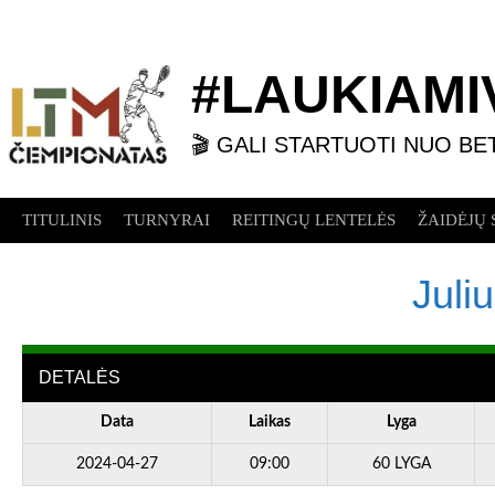
Skip
to
content
#LAUKIAMIV
🎬 GALI STARTUOTI NUO BE
TITULINIS
TURNYRAI
REITINGŲ LENTELĖS
ŽAIDĖJŲ 
Juli
DETALĖS
Data
Laikas
Lyga
2024-04-27
09:00
60 LYGA