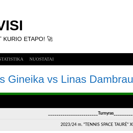
ISI
T KURIO ETAPO! 🚀
STATISTIKA
NUOSTATAI
us Gineika vs Linas Dambra
________________________Turnyras_________
2023/24 m. "TENNIS SPACE TAURĖ" XII