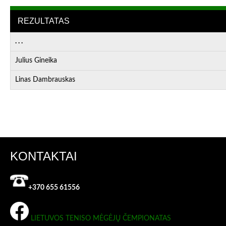
REZULTATAS
. . .
Julius Gineika
Linas Dambrauskas
KONTAKTAI
+370 655 61556
LIETUVOS TENISO MĖGĖJŲ ČEMPIONATAS