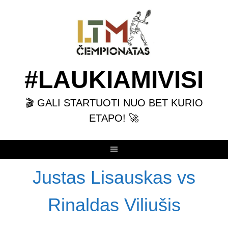
Skip
to
content
#LAUKIAMIVISI
🎬 GALI STARTUOTI NUO BET KURIO
ETAPO! 🚀
Justas Lisauskas vs
Rinaldas Viliušis