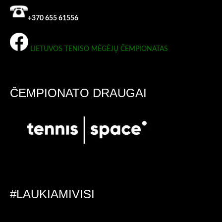
+370 655 61556
LIETUVOS TENISO MĖGĖJŲ ČEMPIONATAS
ČEMPIONATO DRAUGAI
#LAUKIAMIVISI