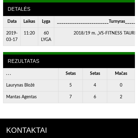
DETALĖS
Data
Laikas
Lyga
________________________Turnyras_____
2019-
11:20
60
2018/19 m. „VS-FITNESS TAURĖ”V
03-17
LYGA
REZULTATAS
. . .
Setas
Setas
Mačas
Laurynas Bložė
5
4
0
Mantas Agentas
7
6
2
KONTAKTAI