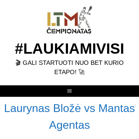
Skip
to
content
#LAUKIAMIVISI
🎬 GALI STARTUOTI NUO BET KURIO
ETAPO! 🚀
Laurynas Bložė vs Mantas
Agentas