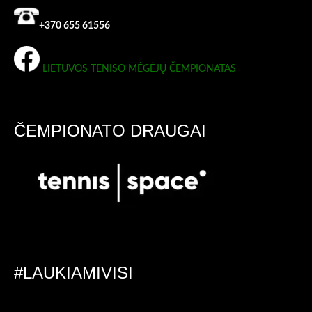
+370 655 61556
LIETUVOS TENISO MĖGĖJŲ ČEMPIONATAS
ČEMPIONATO DRAUGAI
#LAUKIAMIVISI