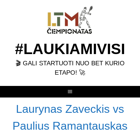
Skip
to
content
#LAUKIAMIVISI
🎬 GALI STARTUOTI NUO BET KURIO
ETAPO! 🚀
Laurynas Zaveckis vs
Paulius Ramantauskas