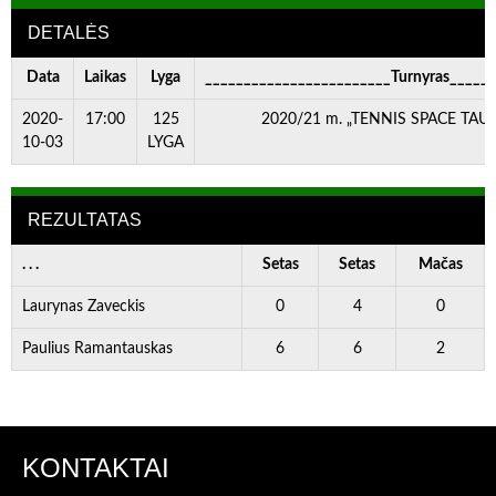
DETALĖS
Data
Laikas
Lyga
________________________Turnyras_____
2020-
17:00
125
2020/21 m. „TENNIS SPACE TAURĖ
10-03
LYGA
REZULTATAS
. . .
Setas
Setas
Mačas
Laurynas Zaveckis
0
4
0
Paulius Ramantauskas
6
6
2
KONTAKTAI