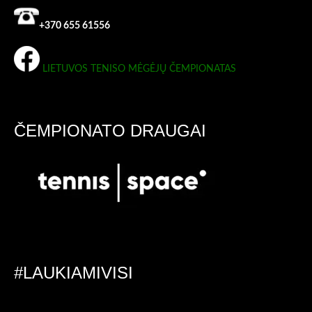
+370 655 61556
LIETUVOS TENISO MĖGĖJŲ ČEMPIONATAS
ČEMPIONATO DRAUGAI
#LAUKIAMIVISI