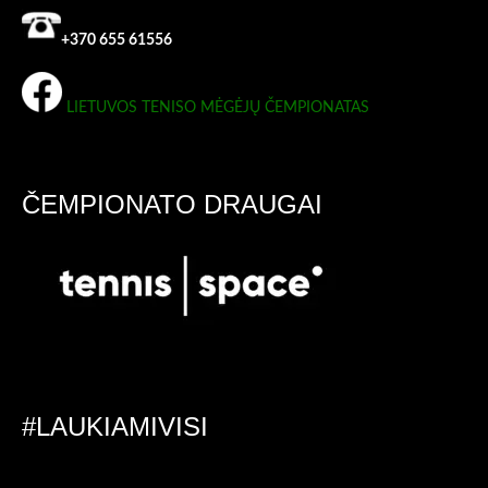
+370 655 61556
LIETUVOS TENISO MĖGĖJŲ ČEMPIONATAS
ČEMPIONATO DRAUGAI
#LAUKIAMIVISI