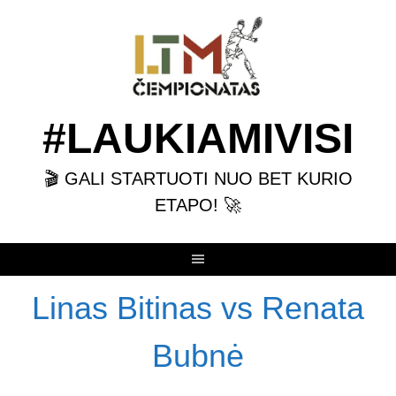
Skip
to
content
#LAUKIAMIVISI
🎬 GALI STARTUOTI NUO BET KURIO
ETAPO! 🚀
Linas Bitinas vs Renata
Bubnė