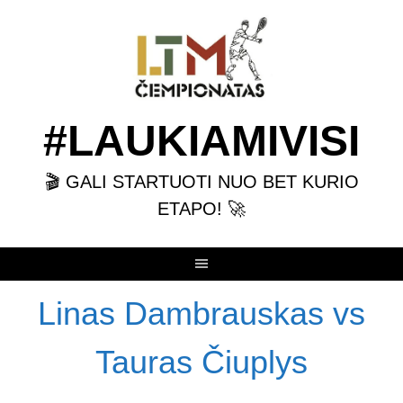
Skip
to
content
#LAUKIAMIVISI
🎬 GALI STARTUOTI NUO BET KURIO
ETAPO! 🚀
Linas Dambrauskas vs
Tauras Čiuplys