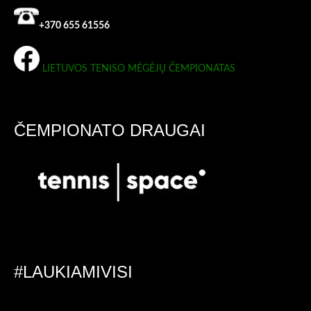
+370 655 61556
LIETUVOS TENISO MĖGĖJŲ ČEMPIONATAS
ČEMPIONATO DRAUGAI
#LAUKIAMIVISI