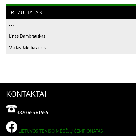
REZULTATAS
. . .
Linas Dambrauskas
Vaidas Jakubavičius
KONTAKTAI
+370 655 61556
LIETUVOS TENISO MĖGĖJŲ ČEMPIONATAS