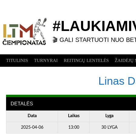
Skip
to
content
#LAUKIAMIV
🎬 GALI STARTUOTI NUO BE
TITULINIS
TURNYRAI
REITINGŲ LENTELĖS
ŽAIDĖJŲ 
Linas D
DETALĖS
Data
Laikas
Lyga
2025-04-06
13:00
30 LYGA