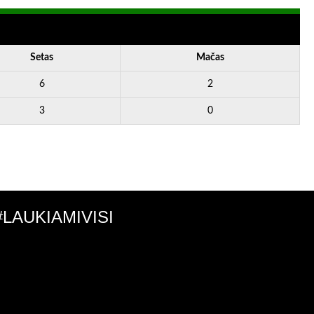
Setas
Mačas
6
2
3
0
#LAUKIAMIVISI