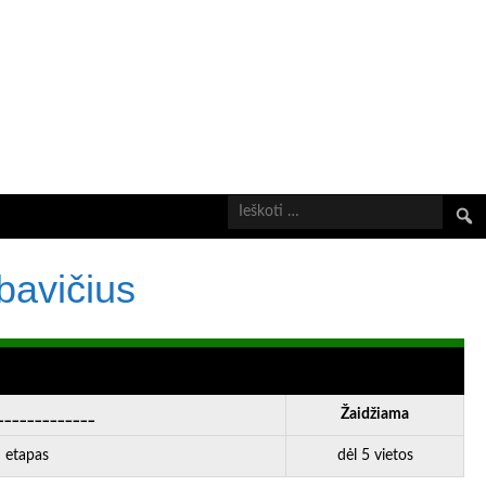
Ieškot
bavičius
_____________
Žaidžiama
 etapas
dėl 5 vietos