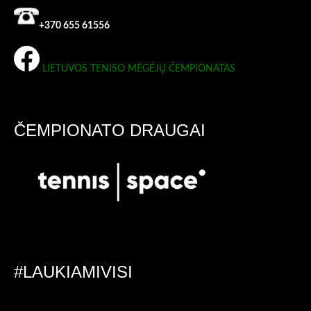
+370 655 61556
LIETUVOS TENISO MĖGĖJŲ ČEMPIONATAS
ČEMPIONATO DRAUGAI
#LAUKIAMIVISI