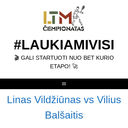
Skip
to
content
#LAUKIAMIVISI
🎬 GALI STARTUOTI NUO BET KURIO
ETAPO! 🚀
Linas Vildžiūnas vs Vilius
Balšaitis