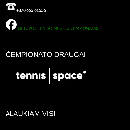
+370 655 61556
LIETUVOS TENISO MĖGĖJŲ ČEMPIONATAS
ČEMPIONATO DRAUGAI
#LAUKIAMIVISI