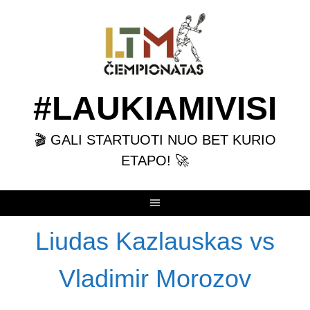
Skip
to
content
#LAUKIAMIVISI
🎬 GALI STARTUOTI NUO BET KURIO
ETAPO! 🚀
Liudas Kazlauskas vs
Vladimir Morozov