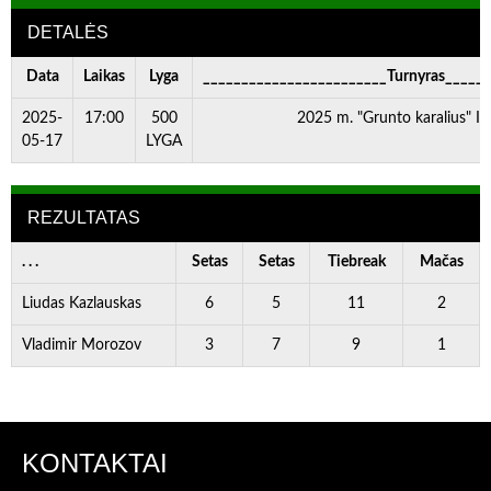
DETALĖS
Data
Laikas
Lyga
________________________Turnyras_____
2025-
17:00
500
2025 m. "Grunto karalius" I 
05-17
LYGA
REZULTATAS
. . .
Setas
Setas
Tiebreak
Mačas
Liudas Kazlauskas
6
5
11
2
Vladimir Morozov
3
7
9
1
KONTAKTAI