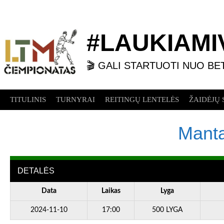
Skip
to
content
#LAUKIAMIV
🎬 GALI STARTUOTI NUO BE
TITULINIS
TURNYRAI
REITINGŲ LENTELĖS
ŽAIDĖJŲ 
Manta
DETALĖS
Data
Laikas
Lyga
2024-11-10
17:00
500 LYGA