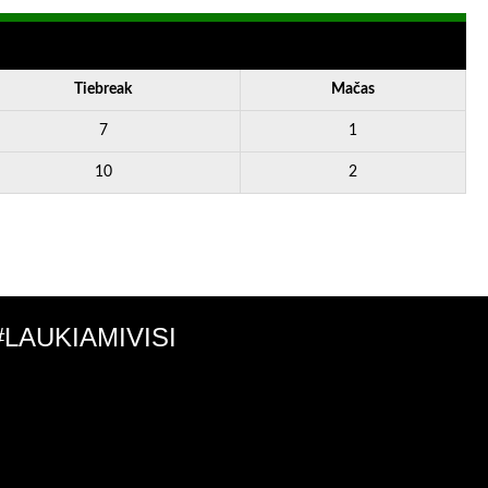
Tiebreak
Mačas
7
1
10
2
#LAUKIAMIVISI