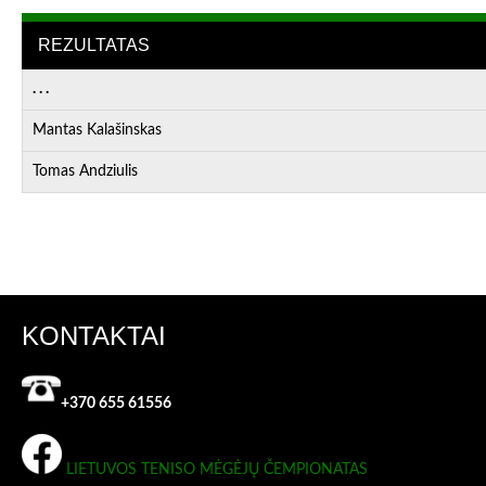
REZULTATAS
. . .
Mantas Kalašinskas
Tomas Andziulis
KONTAKTAI
+370 655 61556
LIETUVOS TENISO MĖGĖJŲ ČEMPIONATAS