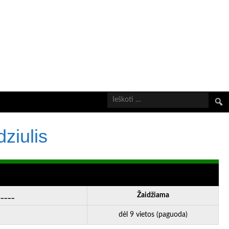
Ieškot
ziulis
_____
Žaidžiama
dėl 9 vietos (paguoda)