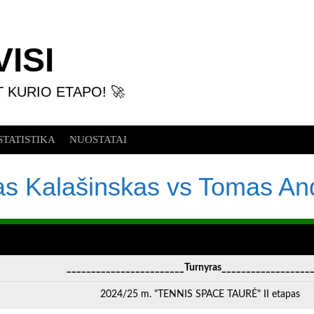
ISI
T KURIO ETAPO! 🚀
STATISTIKA
NUOSTATAI
s Kalašinskas vs Tomas And
________________________Turnyras__________________
2024/25 m. "TENNIS SPACE TAURĖ" II etapas