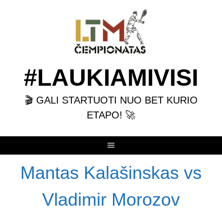
Skip
to
content
#LAUKIAMIVISI
🎬 GALI STARTUOTI NUO BET KURIO
ETAPO! 🚀
Mantas Kalašinskas vs
Vladimir Morozov