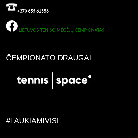
+370 655 61556
LIETUVOS TENISO MĖGĖJŲ ČEMPIONATAS
ČEMPIONATO DRAUGAI
#LAUKIAMIVISI