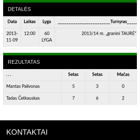
DETALĖS
Data
Laikas
Lyga
________________________Turnyras_____
2013-
12:00
60
2013/14 m. „granini TAURĖ" V
11-09
LYGA
REZULTATAS
. . .
Setas
Setas
Mačas
Mantas Palivonas
5
3
0
Tadas Četkauskas
7
6
2
KONTAKTAI