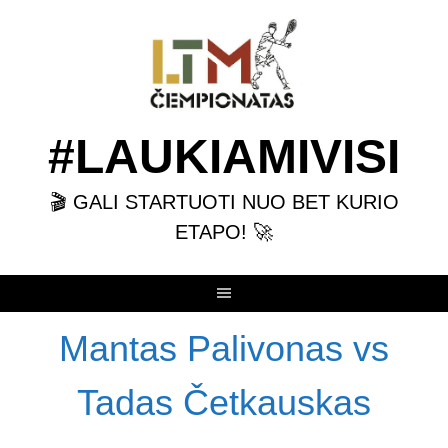
Skip
to
content
#LAUKIAMIVISI
🎬 GALI STARTUOTI NUO BET KURIO
ETAPO! 🚀
Mantas Palivonas vs
Tadas Četkauskas