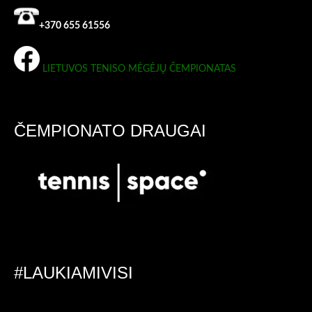
+370 655 61556
LIETUVOS TENISO MĖGĖJŲ ČEMPIONATAS
ČEMPIONATO DRAUGAI
#LAUKIAMIVISI