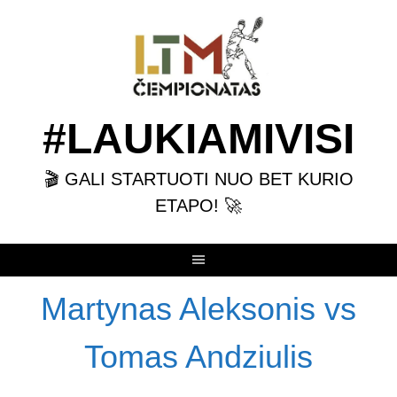
Skip
to
content
#LAUKIAMIVISI
🎬 GALI STARTUOTI NUO BET KURIO
ETAPO! 🚀
Martynas Aleksonis vs
Tomas Andziulis