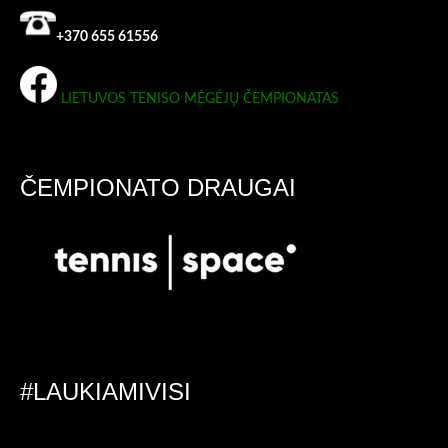
+370 655 61556
LIETUVOS TENISO MĖGĖJŲ ČEMPIONATAS
ČEMPIONATO DRAUGAI
#LAUKIAMIVISI