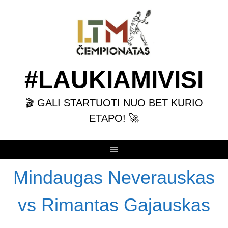
Skip
to
content
#LAUKIAMIVISI
🎬 GALI STARTUOTI NUO BET KURIO
ETAPO! 🚀
Mindaugas Neverauskas
vs Rimantas Gajauskas