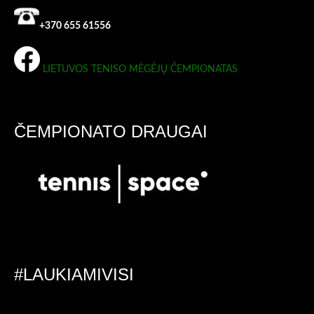
+370 655 61556
LIETUVOS TENISO MĖGĖJŲ ČEMPIONATAS
ČEMPIONATO DRAUGAI
#LAUKIAMIVISI