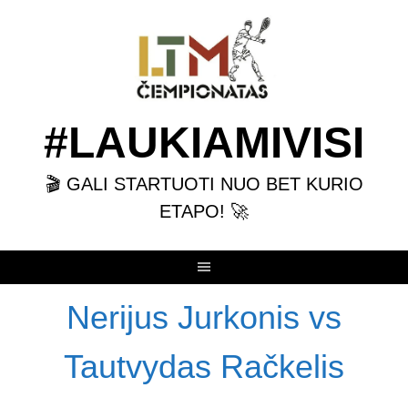
Skip
to
content
#LAUKIAMIVISI
🎬 GALI STARTUOTI NUO BET KURIO
ETAPO! 🚀
Nerijus Jurkonis vs
Tautvydas Račkelis