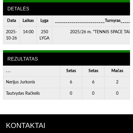
DETALĖS
Data
Laikas
Lyga
________________________Turnyras_____
2025-
14:00
250
2025/26 m. "TENNIS SPACE TAURĖ
10-26
LYGA
REZULTATAS
. . .
Setas
Setas
Mačas
Nerijus Jurkonis
6
6
2
Tautvydas Račkelis
0
0
0
KONTAKTAI