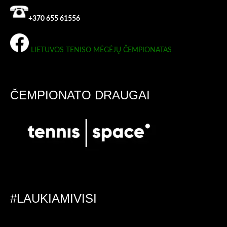
+370 655 61556
LIETUVOS TENISO MĖGĖJŲ ČEMPIONATAS
ČEMPIONATO DRAUGAI
#LAUKIAMIVISI