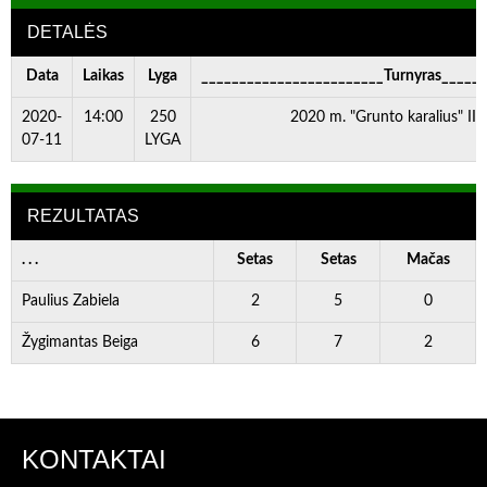
DETALĖS
Data
Laikas
Lyga
________________________Turnyras_____
2020-
14:00
250
2020 m. "Grunto karalius" III
07-11
LYGA
REZULTATAS
. . .
Setas
Setas
Mačas
Paulius Zabiela
2
5
0
Žygimantas Beiga
6
7
2
KONTAKTAI