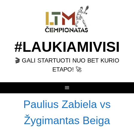
Skip
to
content
#LAUKIAMIVISI
🎬 GALI STARTUOTI NUO BET KURIO
ETAPO! 🚀
Paulius Zabiela vs
Žygimantas Beiga