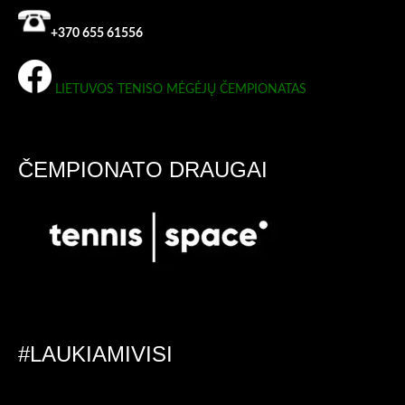
+370 655 61556
LIETUVOS TENISO MĖGĖJŲ ČEMPIONATAS
ČEMPIONATO DRAUGAI
#LAUKIAMIVISI