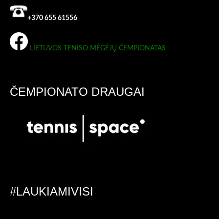
+370 655 61556
LIETUVOS TENISO MĖGĖJŲ ČEMPIONATAS
ČEMPIONATO DRAUGAI
#LAUKIAMIVISI