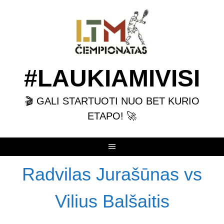
Skip
to
content
#LAUKIAMIVISI
🎬 GALI STARTUOTI NUO BET KURIO
ETAPO! 🚀
Radvilas Jurašūnas vs
Vilius Balšaitis