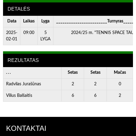
DETALĖS
Data
Laikas
Lyga
________________________Turnyras_____
2025-
09:00
5
2024/25 m. "TENNIS SPACE TAURĖ
02-01
LYGA
REZULTATAS
. . .
Setas
Setas
Mačas
Radvilas Jurašūnas
2
2
0
Vilius Balšaitis
6
6
2
KONTAKTAI