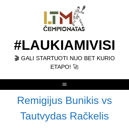
Skip
to
content
#LAUKIAMIVISI
🎬 GALI STARTUOTI NUO BET KURIO
ETAPO! 🚀
Remigijus Bunikis vs
Tautvydas Račkelis