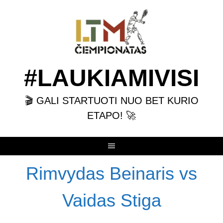
Skip
to
content
#LAUKIAMIVISI
🎬 GALI STARTUOTI NUO BET KURIO
ETAPO! 🚀
Rimvydas Beinaris vs
Vaidas Stiga