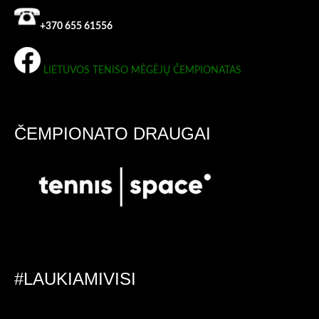
+370 655 61556
LIETUVOS TENISO MĖGĖJŲ ČEMPIONATAS
ČEMPIONATO DRAUGAI
#LAUKIAMIVISI