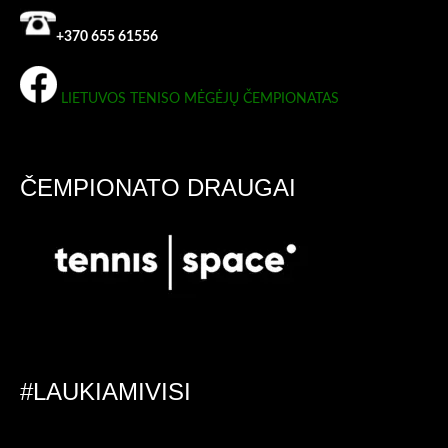
+370 655 61556
LIETUVOS TENISO MĖGĖJŲ ČEMPIONATAS
ČEMPIONATO DRAUGAI
#LAUKIAMIVISI