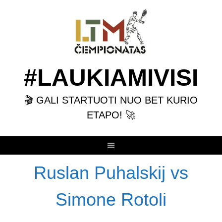
Skip
to
content
#LAUKIAMIVISI
🎬 GALI STARTUOTI NUO BET KURIO
ETAPO! 🚀
Ruslan Puhalskij vs
Simone Rotoli