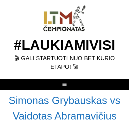
Skip
to
content
#LAUKIAMIVISI
🎬 GALI STARTUOTI NUO BET KURIO
ETAPO! 🚀
Simonas Grybauskas vs
Vaidotas Abramavičius