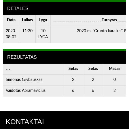
DETALĖS
Data
Laikas
Lyga
________________________Turnyras_____
2020-
11:30
10
2020 m. "Grunto karalius" IV 
08-02
LYGA
REZULTATAS
. . .
Setas
Setas
Mačas
Simonas Grybauskas
2
2
0
Vaidotas Abramavičius
6
6
2
KONTAKTAI