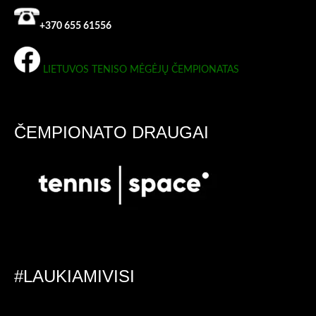
+370 655 61556
LIETUVOS TENISO MĖGĖJŲ ČEMPIONATAS
ČEMPIONATO DRAUGAI
#LAUKIAMIVISI