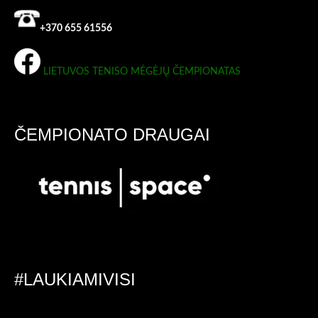
+370 655 61556
LIETUVOS TENISO MĖGĖJŲ ČEMPIONATAS
ČEMPIONATO DRAUGAI
#LAUKIAMIVISI