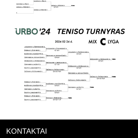
KONTAKTAI