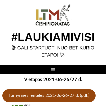
Skip
to
content
#LAUKIAMIVISI
🎬 GALI STARTUOTI NUO BET KURIO
ETAPO! 🚀
V etapas 2021-06-26/27 d.
Turnyrinės lentelės 2021-06-26/27 d. (pdf.)