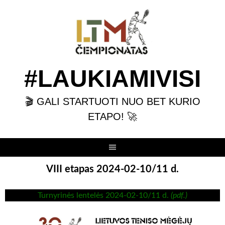
Skip
to
content
#LAUKIAMIVISI
🎬 GALI STARTUOTI NUO BET KURIO
ETAPO! 🚀
VIII etapas 2024-02-10/11 d.
Turnyrinės lentelės 2024-02-10/11 d.
(pdf.)