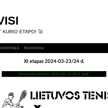
ISI
T KURIO ETAPO! 🚀
STATISTIKA
NUOSTATAI
XI etapas 2024-03-23/24 d.
Turnyrinės lentelės 2024-03-23/24 d.
(pdf.)