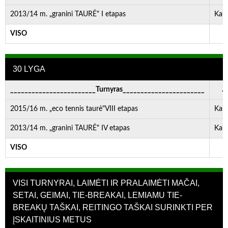
2013/14 m. „granini TAURĖ" I etapas
Kau
VISO
-
30 LYGA
________________________Turnyras_______________________
. . 
2015/16 m. „eco tennis taurė"VIII etapas
Kau
2013/14 m. „granini TAURĖ" IV etapas
Kau
VISO
-
VISI TURNYRAI, LAIMĖTI IR PRALAIMĖTI MAČAI,
SETAI, GEIMAI, TIE-BREAKAI, LEMIAMU TIE-
BREAKŲ TAŠKAI, REITINGO TAŠKAI SURINKTI PER
ĮSKAITINIUS METUS