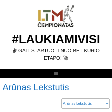
Skip
to
content
#LAUKIAMIVISI
🎬 GALI STARTUOTI NUO BET KURIO
ETAPO! 🚀
Arūnas Lekstutis