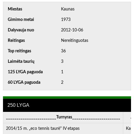
Miestas
Kaunas
Gimimo metai
1973
Dalyvauja nuo
2012-10-06
Reitingas
Nereitinguotas
Top reitingas
36
Laimėta taurių
3
125 LYGA paguoda
1
60 LYGA paguoda
2
250 LYGA
________________________Turnyras_______________________
. . 
2014/15 m. „eco tennis taurė" IV etapas
Kau