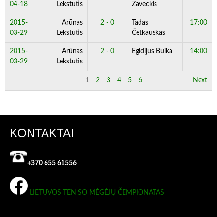
04-18
Lekstutis
Zaveckis
2015-
Arūnas
2 - 0
Tadas
17:00
03-29
Lekstutis
Četkauskas
2015-
Arūnas
2 - 0
Egidijus Buika
14:00
03-29
Lekstutis
1
2
3
4
5
6
Next
KONTAKTAI
+370 655 61556
LIETUVOS TENISO MĖGĖJŲ ČEMPIONATAS