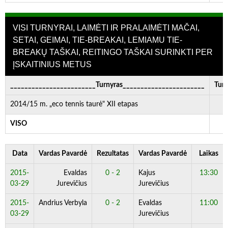
VISI TURNYRAI, LAIMĖTI IR PRALAIMĖTI MAČAI,
SETAI, GEIMAI, TIE-BREAKAI, LEMIAMU TIE-
BREAKŲ TAŠKAI, REITINGO TAŠKAI SURINKTI PER
ĮSKAITINIUS METUS
________________________Turnyras_______________________
Turn
2014/15 m. „eco tennis taurė" XII etapas
VISO
Data
Vardas Pavardė
Rezultatas
Vardas Pavardė
Laikas
2015-
Evaldas
0 - 2
Kajus
13:30
03-29
Jurevičius
Jurevičius
2015-
Andrius Verbyla
0 - 2
Evaldas
11:00
03-29
Jurevičius