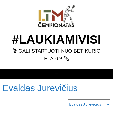
Skip
to
content
#LAUKIAMIVISI
🎬 GALI STARTUOTI NUO BET KURIO
ETAPO! 🚀
Evaldas Jurevičius