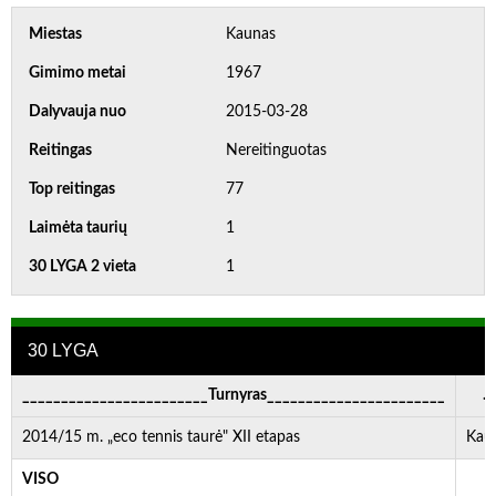
Miestas
Kaunas
Gimimo metai
1967
Dalyvauja nuo
2015-03-28
Reitingas
Nereitinguotas
Top reitingas
77
Laimėta taurių
1
30 LYGA 2 vieta
1
30 LYGA
________________________Turnyras_______________________
. . 
2014/15 m. „eco tennis taurė" XII etapas
Kau
VISO
-