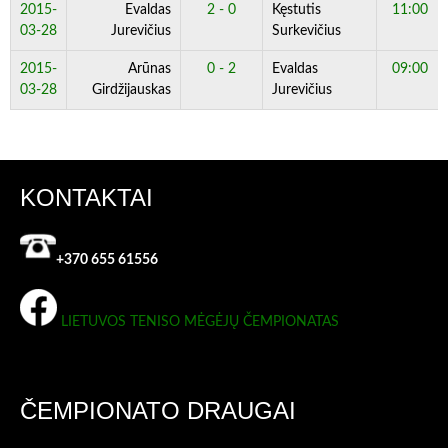
2015-
Evaldas
2 - 0
Kęstutis
11:00
03-28
Jurevičius
Surkevičius
2015-
Arūnas
0 - 2
Evaldas
09:00
03-28
Girdžijauskas
Jurevičius
KONTAKTAI
+370 655 61556
LIETUVOS TENISO MĖGĖJŲ ČEMPIONATAS
ČEMPIONATO DRAUGAI