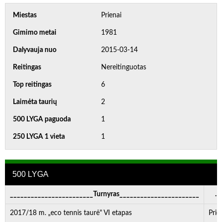
Miestas
Prienai
Gimimo metai
1981
Dalyvauja nuo
2015-03-14
Reitingas
Nereitinguotas
Top reitingas
6
Laimėta taurių
2
500 LYGA paguoda
1
250 LYGA 1 vieta
1
500 LYGA
________________________Turnyras_______________________
. . 
2017/18 m. „eco tennis taurė" VI etapas
Prie