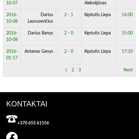
10-07
Aleksėjūnas
2016-
Darius
2 - 1
Kęstutis Liepa
16:00
10-08
Laurusevičius
2016-
Darius Banys
2 - 0
Kęstutis Liepa
15:00
10-08
2016-
Antanas Genys
2 - 0
Kęstutis Liepa
17:10
01-17
1
2
3
Next
KONTAKTAI
+370 655 61556