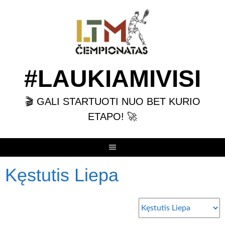
Skip
to
content
#LAUKIAMIVISI
🎬 GALI STARTUOTI NUO BET KURIO
ETAPO! 🚀
Kęstutis Liepa