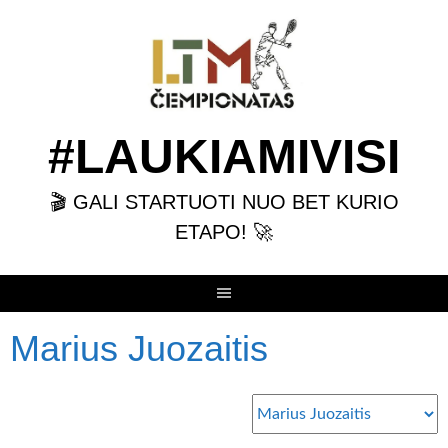
Skip
to
content
#LAUKIAMIVISI
🎬 GALI STARTUOTI NUO BET KURIO
ETAPO! 🚀
Marius Juozaitis