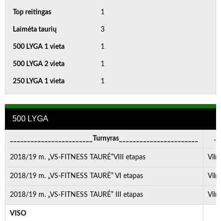
Top reitingas
1
Laimėta taurių
3
500 LYGA 1 vieta
1
500 LYGA 2 vieta
1
250 LYGA 1 vieta
1
500 LYGA
________________________Turnyras_______________________
. . 
2018/19 m. „VS-FITNESS TAURĖ”VIII etapas
Viln
2018/19 m. „VS-FITNESS TAURĖ” VI etapas
Viln
2018/19 m. „VS-FITNESS TAURĖ” III etapas
Viln
VISO
-