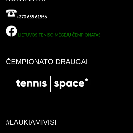
+370 655 61556
LIETUVOS TENISO MĖGĖJŲ ČEMPIONATAS
ČEMPIONATO DRAUGAI
#LAUKIAMIVISI