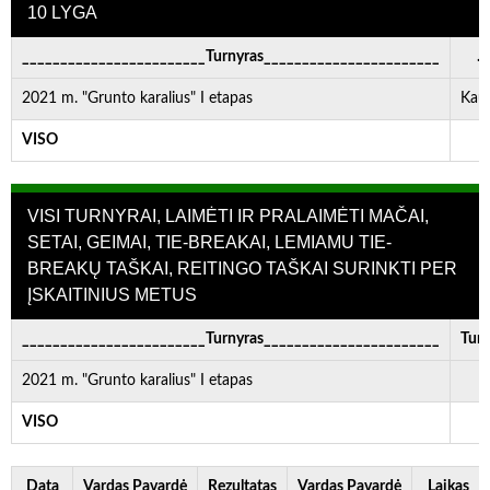
10 LYGA
________________________Turnyras_______________________
. . 
2021 m. "Grunto karalius" I etapas
Kau
VISO
-
VISI TURNYRAI, LAIMĖTI IR PRALAIMĖTI MAČAI,
SETAI, GEIMAI, TIE-BREAKAI, LEMIAMU TIE-
BREAKŲ TAŠKAI, REITINGO TAŠKAI SURINKTI PER
ĮSKAITINIUS METUS
________________________Turnyras_______________________
Turn
2021 m. "Grunto karalius" I etapas
VISO
Data
Vardas Pavardė
Rezultatas
Vardas Pavardė
Laikas