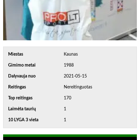
Miestas
Kaunas
Gimimo metai
1988
Dalyvauja nuo
2021-05-15
Reitingas
Nereitinguotas
Top reitingas
170
Laimėta taurių
1
10 LYGA 3 vieta
1