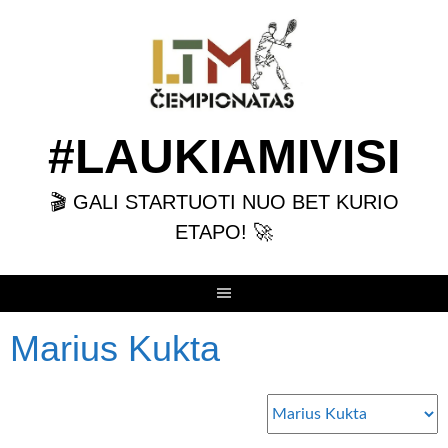
Skip
to
content
#LAUKIAMIVISI
🎬 GALI STARTUOTI NUO BET KURIO
ETAPO! 🚀
Marius Kukta