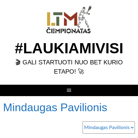
Skip
to
content
#LAUKIAMIVISI
🎬 GALI STARTUOTI NUO BET KURIO
ETAPO! 🚀
Mindaugas Pavilionis