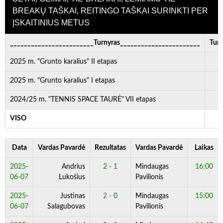
BREAKŲ TAŠKAI, REITINGO TAŠKAI SURINKTI PER
ĮSKAITINIUS METUS
________________________Turnyras_______________________
Turn
2025 m. "Grunto karalius" II etapas
2025 m. "Grunto karalius" I etapas
2024/25 m. "TENNIS SPACE TAURĖ" VII etapas
VISO
Data
Vardas Pavardė
Rezultatas
Vardas Pavardė
Laikas
2025-
Andrius
2 - 1
Mindaugas
16:00
06-07
Lukošius
Pavilionis
2025-
Justinas
2 - 0
Mindaugas
15:00
06-07
Salagubovas
Pavilionis