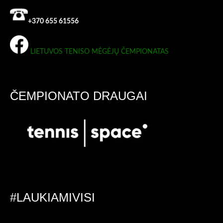
+370 655 61556
LIETUVOS TENISO MĖGĖJŲ ČEMPIONATAS
ČEMPIONATO DRAUGAI
#LAUKIAMIVISI