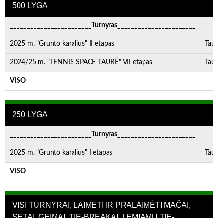
500 LYGA
________________________Turnyras_______________________
. .
2025 m. "Grunto karalius" II etapas
Taur
2024/25 m. "TENNIS SPACE TAURĖ" VII etapas
Taur
VISO
-
250 LYGA
________________________Turnyras_______________________
. .
2025 m. "Grunto karalius" I etapas
Taur
VISO
-
VISI TURNYRAI, LAIMĖTI IR PRALAIMĖTI MAČAI,
SETAI, GEIMAI, TIE-BREAKAI, LEMIAMU TIE-