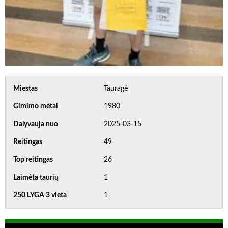
Miestas
Tauragė
Gimimo metai
1980
Dalyvauja nuo
2025-03-15
Reitingas
49
Top reitingas
26
Laimėta taurių
1
250 LYGA 3 vieta
1