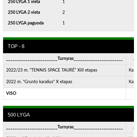
250 LYGA 1 vieta
1
250 LYGA 2 vieta
2
250 LYGA paguoda
1
TOP - 8
________________________Turnyras_______________________
. . 
2022/23 m. "TENNIS SPACE TAURĖ" XIII etapas
Kau
2022 m. "Grunto karalius" X etapas
Kau
VISO
-
500 LYGA
________________________Turnyras_______________________
. . 