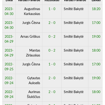
Data
Vardas Pavardė
Rezultatas
Vardas Pavardė
Laikas
2023-
Augustinas
1 - 0
Smiltė Bakytė
18:20
04-30
Karkauskas
2023-
Jurgis Čėsna
2 - 0
Smiltė Bakytė
17:00
04-30
2023-
Arnas Griškus
0 - 2
Smiltė Bakytė
19:00
04-29
2023-
Mantas
0 - 2
Smiltė Bakytė
18:00
04-29
Zirlauskas
2022-
Jurgis Čėsna
1 - 0
Smiltė Bakytė
17:00
09-25
2022-
Gytautas
2 - 0
Smiltė Bakytė
19:00
09-24
Aukselis
2022-
Aurimas
2 - 0
Smiltė Bakytė
18:00
09-24
Šiukščius