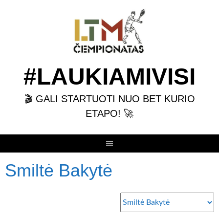
Skip
to
content
#LAUKIAMIVISI
🎬 GALI STARTUOTI NUO BET KURIO
ETAPO! 🚀
Smiltė Bakytė