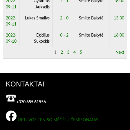
2022-
Gytautas
2 - 1
Smiltė Bakytė
16:00
09-11
Aukselis
2022-
Lukas Smailys
2 - 0
Smiltė Bakytė
13:30
09-11
2022-
Egidijus
0 - 2
Smiltė Bakytė
16:00
09-10
Sukockis
1
2
3
4
5
Next
KONTAKTAI
+370 655 61556
LIETUVOS TENISO MĖGĖJŲ ČEMPIONATAS