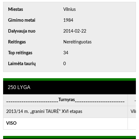
Miestas
Vilnius
Gimimo metai
1984
Dalyvauja nuo
2014-02-22
Reitingas
Nereitinguotas
Top reitingas
34
Laimėta taurių
0
250 LYGA
________________________Turnyras_______________________
. . 
2013/14 m. „granini TAURĖ" XVI etapas
Viln
VISO
-