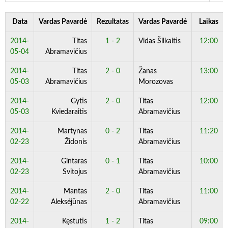
Data
Vardas Pavardė
Rezultatas
Vardas Pavardė
Laikas
2014-
Titas
1 - 2
Vidas Šilkaitis
12:00
05-04
Abramavičius
2014-
Titas
2 - 0
Žanas
13:00
05-03
Abramavičius
Morozovas
2014-
Gytis
2 - 0
Titas
12:00
05-03
Kviedaraitis
Abramavičius
2014-
Martynas
0 - 2
Titas
11:20
02-23
Židonis
Abramavičius
2014-
Gintaras
0 - 1
Titas
10:00
02-23
Svitojus
Abramavičius
2014-
Mantas
2 - 0
Titas
11:00
02-22
Aleksėjūnas
Abramavičius
2014-
Kęstutis
1 - 2
Titas
09:00