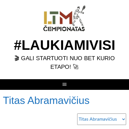
Skip
to
content
#LAUKIAMIVISI
🎬 GALI STARTUOTI NUO BET KURIO
ETAPO! 🚀
Titas Abramavičius