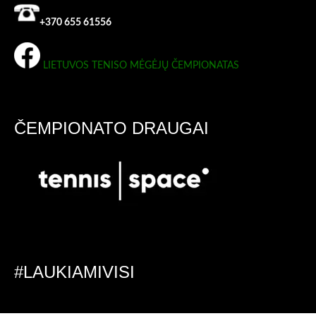
+370 655 61556
LIETUVOS TENISO MĖGĖJŲ ČEMPIONATAS
ČEMPIONATO DRAUGAI
#LAUKIAMIVISI