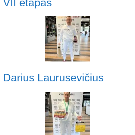
VII etapas
Darius Laurusevičius