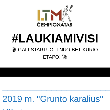
Skip
to
content
#LAUKIAMIVISI
🎬 GALI STARTUOTI NUO BET KURIO
ETAPO! 🚀
______________________
2019 m. "Grunto karalius"