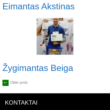
Eimantas Akstinas
Žygimantas Beiga
POSTS
←
Older posts
NAVIGATION
KONTAKTAI