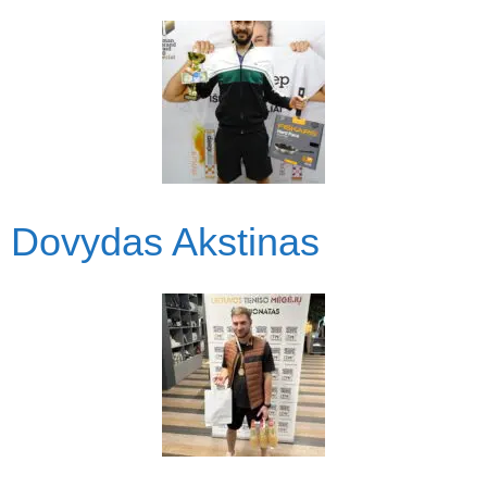
Dovydas Akstinas