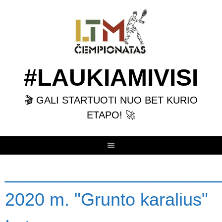
Skip
to
content
#LAUKIAMIVISI
🎬 GALI STARTUOTI NUO BET KURIO
ETAPO! 🚀
______________________
2020 m. "Grunto karalius"