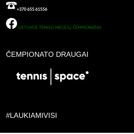
+370 655 61556
LIETUVOS TENISO MĖGĖJŲ ČEMPIONATAS
ČEMPIONATO DRAUGAI
#LAUKIAMIVISI