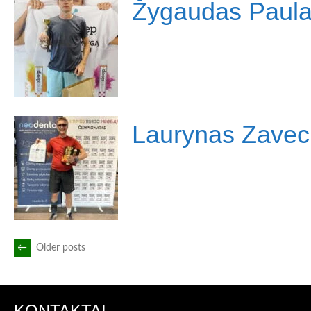
Žygaudas Paula
Laurynas Zavec
POSTS
←
Older posts
NAVIGATION
KONTAKTAI