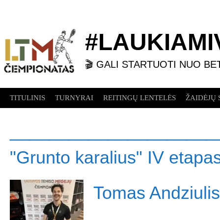
Skip
to
content
#LAUKIAMIV
🎬 GALI STARTUOTI NUO BE
TITULINIS
TURNYRAI
REITINGŲ LENTELĖS
ŽAIDĖJŲ 
_____________________
"Grunto karalius" IV etapa
Tomas Andziulis