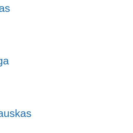
as
ga
auskas