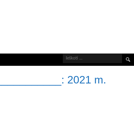
Ieškot
___________:
2021 m.