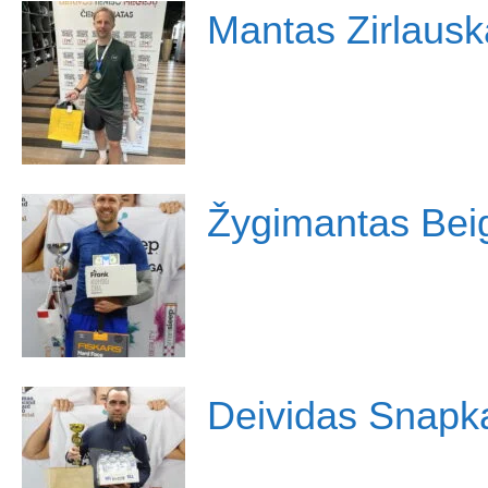
Mantas Zirlausk
Žygimantas Bei
Deividas Snapk