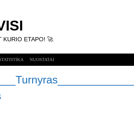
ISI
T KURIO ETAPO! 🚀
STATISTIKA
NUOSTATAI
___Turnyras____________
s