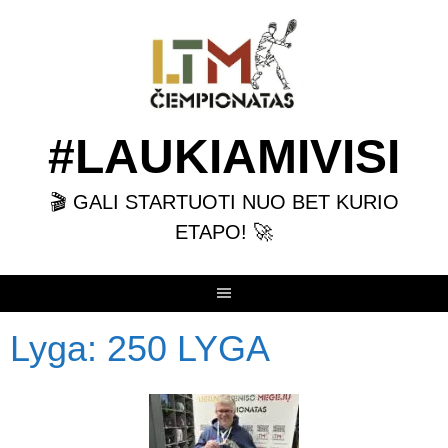
Skip
to
content
#LAUKIAMIVISI
🎬 GALI STARTUOTI NUO BET KURIO
ETAPO! 🚀
Lyga:
250 LYGA