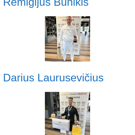
Remigijus Bunikis
Darius Laurusevičius