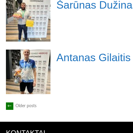
Šarūnas Dužina
Antanas Gilaitis
POSTS
←
Older posts
NAVIGATION
KONTAKTAI