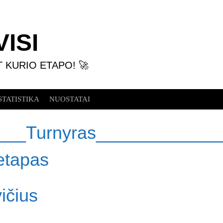
ISI
T KURIO ETAPO! 🚀
STATISTIKA
NUOSTATAI
___Turnyras____________
etapas
ičius