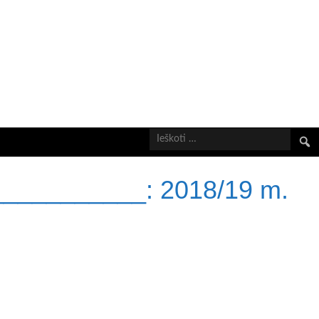
Ieškot
___________:
2018/19 m.