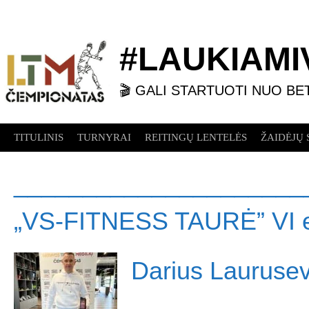
Skip
to
content
#LAUKIAMIV
🎬 GALI STARTUOTI NUO BE
TITULINIS
TURNYRAI
REITINGŲ LENTELĖS
ŽAIDĖJŲ 
_____________________
„VS-FITNESS TAURĖ” VI 
Darius Laurusev