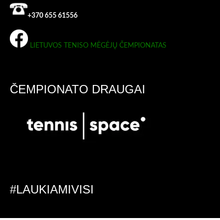
+370 655 61556
LIETUVOS TENISO MĖGĖJŲ ČEMPIONATAS
ČEMPIONATO DRAUGAI
#LAUKIAMIVISI