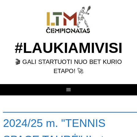
Skip
to
content
#LAUKIAMIVISI
🎬 GALI STARTUOTI NUO BET KURIO
ETAPO! 🚀
______________________
2024/25 m. "TENNIS