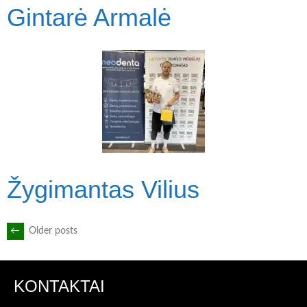
Gintarė Armalė
Žygimantas Vilius
POSTS
←
Older posts
NAVIGATION
KONTAKTAI