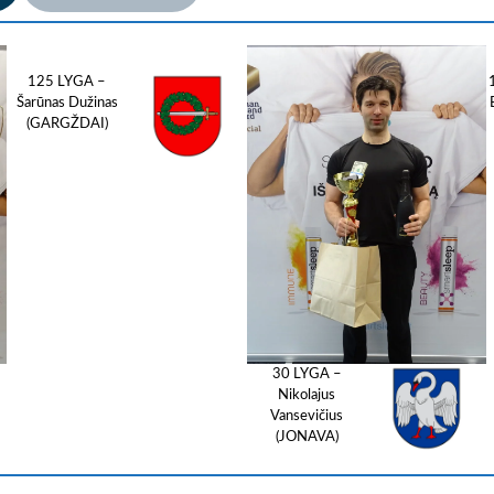
125 LYGA –
Šarūnas Dužinas
(GARGŽDAI)
30 LYGA –
Nikolajus
Vansevičius
(JONAVA)