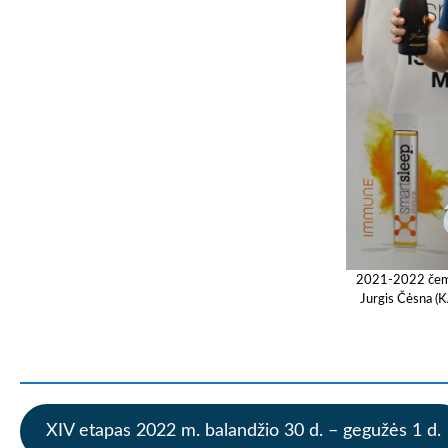
2021-2022 čem
Jurgis Čėsna 
XIV etapas 2022 m. balandžio 30 d. – gegužės 1 d.