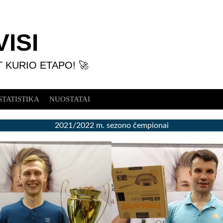
ISI
T KURIO ETAPO! 🚀
STATISTIKA
NUOSTATAI
2021/2022 m. sezono čempionai