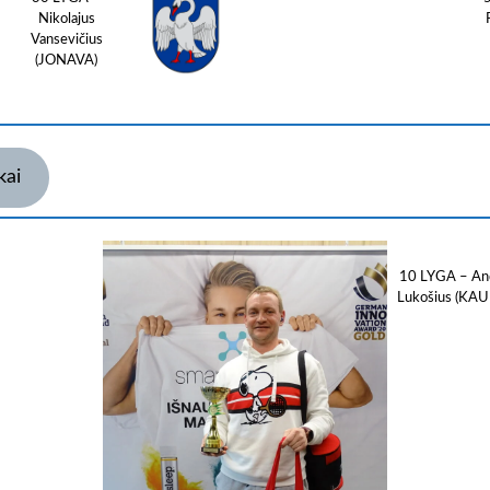
Nikolajus
Vansevičius
(JONAVA)
kai
10 LYGA – An
Lukošius (KA