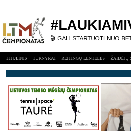
Skip
to
content
#LAUKIAMIV
🎬 GALI STARTUOTI NUO BE
TITULINIS
TURNYRAI
REITINGŲ LENTELĖS
ŽAIDĖJŲ 