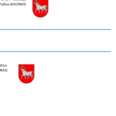
Poškus (KAUNAS)
drius
UNAS)