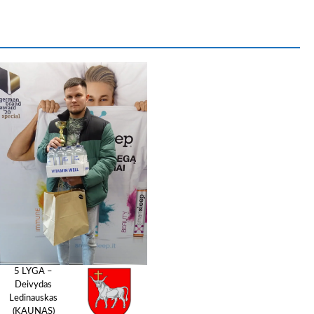
5 LYGA –
Deivydas
Ledinauskas
(KAUNAS)