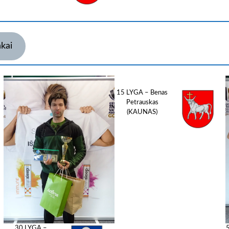
nkai
15 LYGA – Benas
Petrauskas
(KAUNAS)
30 LYGA –