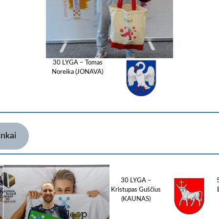
30 LYGA – Tomas
Noreika (JONAVA)
inkai
30 LYGA –
Kristupas Guščius
(KAUNAS)