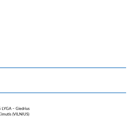
5 LYGA – Giedrius
Eimutis (VILNIUS)