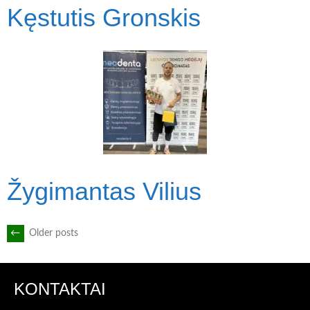
Kęstutis Gronskis
Žygimantas Vilius
POSTS
←
Older posts
NAVIGATION
KONTAKTAI