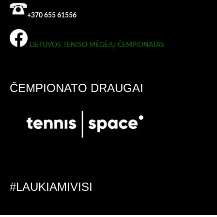
+370 655 61556
LIETUVOS TENISO MĖGĖJŲ ČEMPIONATAS
ČEMPIONATO DRAUGAI
#LAUKIAMIVISI