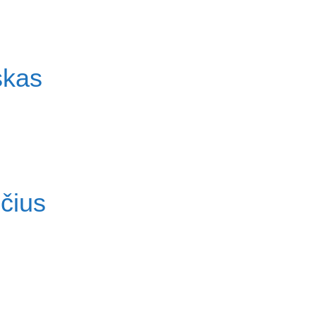
skas
čius