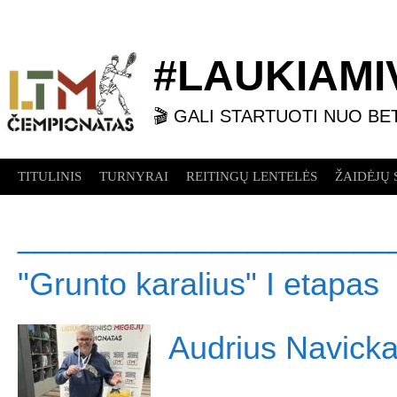
Skip
to
content
#LAUKIAMIV
🎬 GALI STARTUOTI NUO BE
TITULINIS
TURNYRAI
REITINGŲ LENTELĖS
ŽAIDĖJŲ 
_____________________
"Grunto karalius" I etapas
Audrius Navick