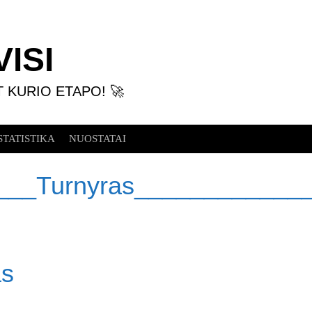
ISI
T KURIO ETAPO! 🚀
STATISTIKA
NUOSTATAI
___Turnyras____________
as