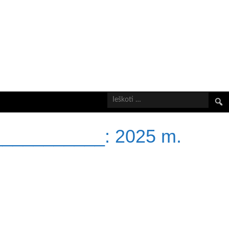
Ieškot
___________:
2025 m.