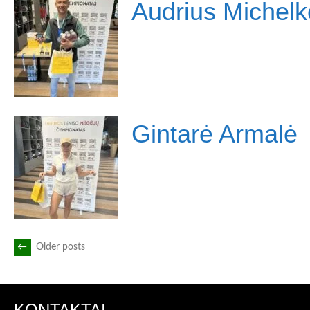
Audrius Michelk
Gintarė Armalė
POSTS
←
Older posts
NAVIGATION
KONTAKTAI